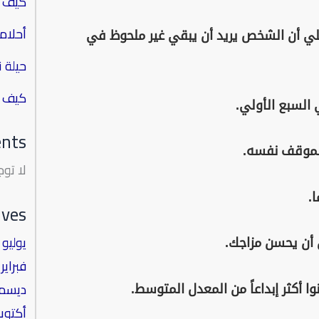
كيف تص
أحلام
علي أن الشخص يريد أن يبقي غير ملحوظ في
حيلة 
كيف ت
nts
لا تو
ives
يوليو 2023
فبراير 2022
ديسمبر 1
أكتوبر 021