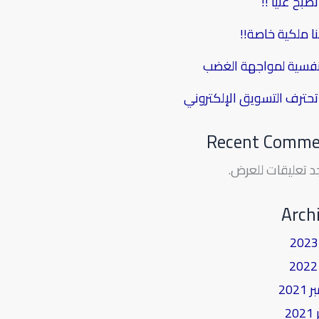
بح غنياً !!
نا ملكية خاصة!!
نفسية لمواجهة الغضب
حترف التسويق الإلكتروني
Recent Comme
جد تعليقات للعرض.
Arch
202
2