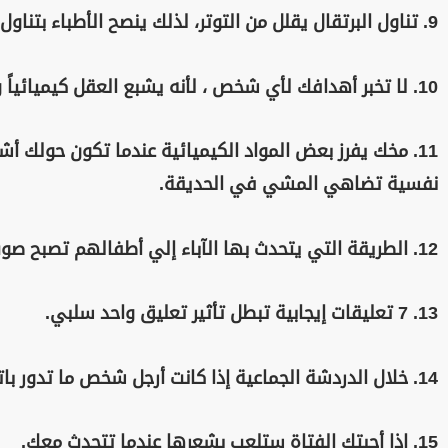
9. تناول البرتقال يقلل من التوتر، لذلك ينصح الأطباء بتناول البرتقال قبل الذهاب للعمل.
10. لا تخبر أهدافك لأي شخص ، لأنه يشبع العقل كيميائياً وهذا شبيه بإكماله.
11. مخك يفرز بعض المواد الكيميائية عندما تكون حولك أشجا
نفسية تضاهي المشي في الحديقة.
12. الطريقة التي يتحدث بها الآباء إلي أطفالهم تصبح صوت الطفل الداخلي.
13. 7 تعليقات إيجابية تبطل تأثير تعليق واحد سلبي.
14. خلال الدردشة الجماعية إذا كانت أرجل شخص ما تدور باتجاهك فهذا يعني أنه مهتم بك.
15. إذا أحبتك الفتاة ستلعب بشعرها عندما تتحدث معك.