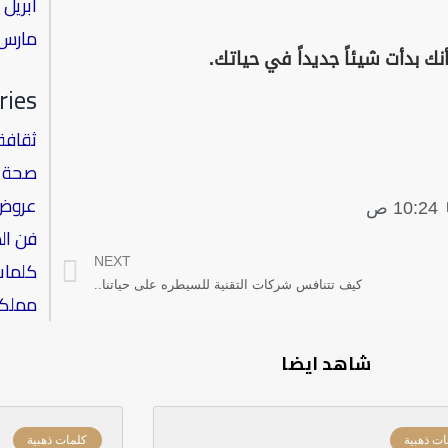
أبريل 2020
مارس 020
ries
ثقافة
صحة ا
عروض
10:24 ص
فن ال
Next
NEXT
كلمات
كيف تتنافس شركات التقنية للسيطره على حياتنا..
مملكة
شاهد ايضا
ات ذهبية
كلمات ذهبية