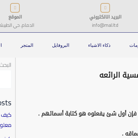
البريد الالكتروني
الموقع
info@mal.ltd
الدمام، حي الطبيش
ومات
ذكاء الاشياء
البروفايل
المتجر
ا
البحث
سية الرائعه
osts
كيف ي
معلوم