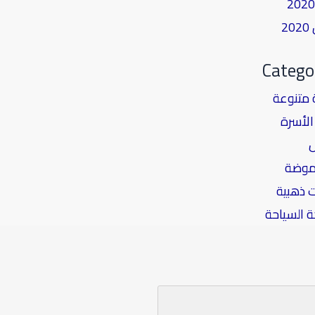
2
Catego
 متنوعة
لأسرة
موضة
 ذهبية
 السياحة