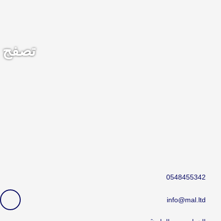
تصفح خ
0548455342
F
a
info@mal.ltd
c