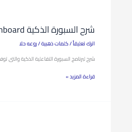
شرح
السبورة
شرح السبورة الذكية openboard
الذكية
openboard
اترك تعليقاً
/
كلمات ذهبية
/
روعه حلا
شرح لبرنامج السبورة التفاعلية الذكية والتى تو
قراءة المزيد »
سر
التسويق