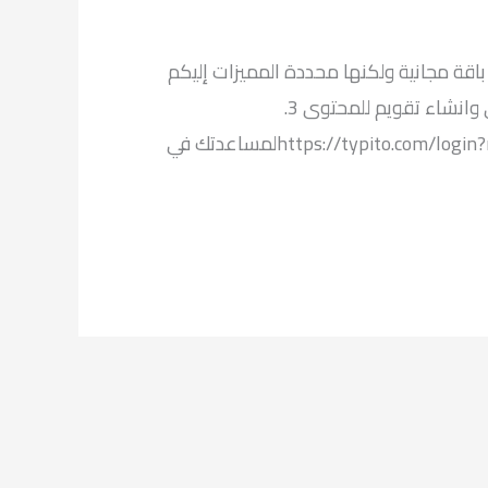
اقة مجانية ولكنها محددة المميزات إليكم
أهمها: 1. https://friendsplus.me/لانشاء تقويم للمحتوى 2. https://www.socialoomph.com/لترتيب المحتوى وانشاء تقويم للمحتوى 3.
https://www.fastory.io/لمساعدتك في انشاء القصص على فيسبوك وانستقرام وتيك توك 4. https://typito.com/login?nextUrl=/homeلمساعدتك في