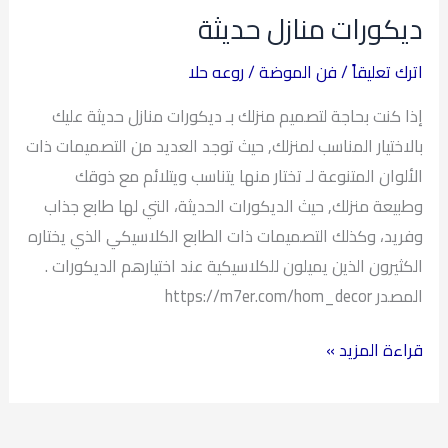
منازل
ديكورات منازل حديثة
حديثة
اترك تعليقاً
/
فن الموضة
/
روعه حلا
إذا كنت بحاجة لتصميم منزلك بـ ديكورات منازل حديثة عليك
بالاختيار المناسب لمنزلك, حيث توجد العديد من التصميمات ذات
الألوان المتنوعة لـ تختار منها يتناسب ويتلائم مع ذوقك
وطبيعة منزلك, حيث الديكورات الحديثة، التي لها طابع جذاب
وفريد، وكذلك التصميمات ذات الطابع الكلاسيكي الذي يختاره
الكثيرون الذين يميلون للكلاسيكية عند اختيارهم الديكورات .
المصدر https://m7er.com/hom_decor
قراءة المزيد »