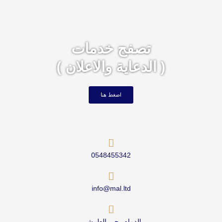
تصفح خدمات
( الدعاية والاعلان )
اضغط هنا
0548455342
info@mal.ltd
الدمام، حي الطبيشي