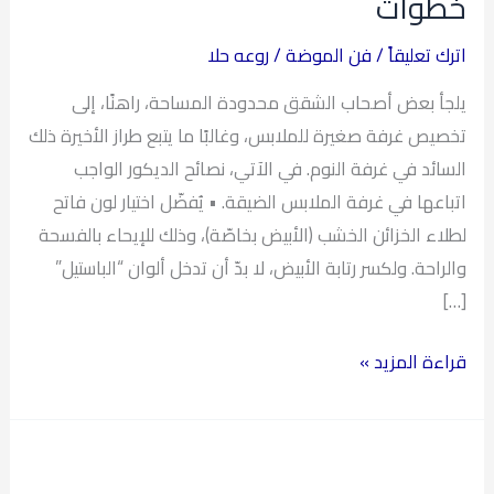
خطوات
الضيقه
في
اترك تعليقاً
/
فن الموضة
/
روعه حلا
خطوات
يلجأ بعض أصحاب الشقق محدودة المساحة، راهنًا، إلى
تخصيص غرفة صغيرة للملابس، وغالبًا ما يتبع طراز الأخيرة ذلك
السائد في غرفة النوم. في الآتي، نصائح الديكور الواجب
اتباعها في غرفة الملابس الضيقة. • يُفضّل اختيار لون فاتح
لطلاء الخزائن الخشب (الأبيض بخاصّة)، وذلك للإيحاء بالفسحة
والراحة. ولكسر رتابة الأبيض، لا بدّ أن تدخل ألوان “الباستيل”
[…]
قراءة المزيد »
ديكورات