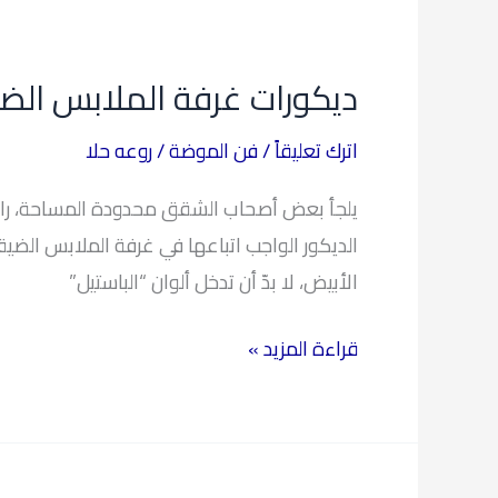
ديكورات
غرفة
ديكورات غرفة الملابس ال
الملابس
الضيقه
اترك تعليقاً
/
فن الموضة
/
روعه حلا
في
يلجأ بعض أصحاب الشقق محدودة المساحة، راهنًا،
خطوات
الديكور الواجب اتباعها في غرفة الملابس الضيقة.
الأبيض، لا بدّ أن تدخل ألوان “الباستيل”
قراءة المزيد »