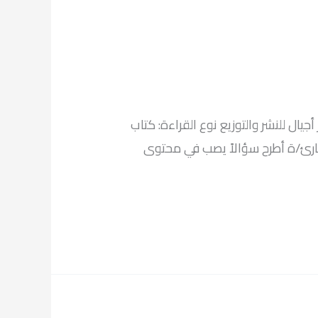
لكاتب: كريم الشاذلي عدد الصفحات: 244 الطبعة الأولى 2014 دار النشر: دار أجيال للنشر والتوزيع نوع القراءة: كتاب
ي/تي القارئ/ة أطرح سؤالاً يصب في محتوى