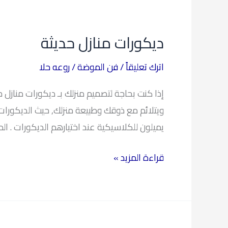
ديكورات
منازل
ديكورات منازل حديثة
حديثة
اترك تعليقاً
/
فن الموضة
/
روعه حلا
إذا كنت بحاجة لتصميم منزلك بـ ديكورات منازل حد
ويتلائم مع ذوقك وطبيعة منزلك, حيث الديكورات 
يميلون للكلاسيكية عند اختيارهم الديكورات . المصدر /m7er.com/hom_decor
قراءة المزيد »