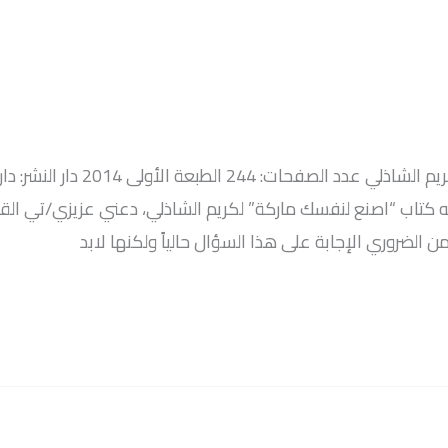
اسم الكتاب: اصنع لنفسك ماركة اسم ا
ل أن أتطرق لما يحتويه كتاب “اصنع لنفسك ماركة” لكريم الشاذلي، دعني عزيز
من الضروري الإجابة على هذا السؤال حالياً ولكنها لابد