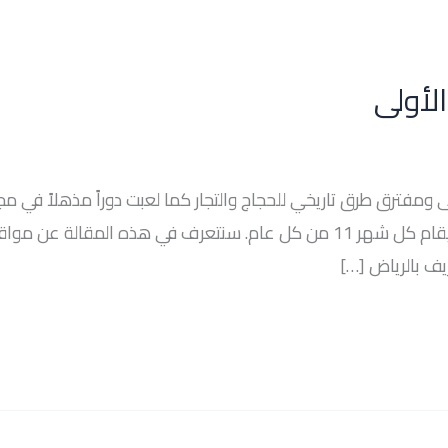
لأولى
ى ومفترق طرق تاريخي للحجاج والتجار كما لعبت دوراً مذهلاً في
بالإضافة إلى استضافتها لموسم الدرعية الذي يقام كل شهر 11 من كل عام. سنتع
يف بالرياض […]