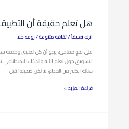
هل
تعلم
هل تعلم حقيقة أن التطبيقات
حقيقة
أن
اترك تعليقاً
/
ثقافة متنوعة
/
روعه حلا
التطبيقات
على نحوٍ مفاجئ، يبدو أن كل تطبيق وخدمة سحابية
المقدمة
التسويق حول تعلم الآلة والذكاء الاصطناعي تس
لنا
هناك الكثير من الخداع، لا تكن ضحيته! قبل
مدعومة
حقاً
قراءة المزيد »
بالذكاء
الاصطناعي
أو
تعلم
الآلة؟