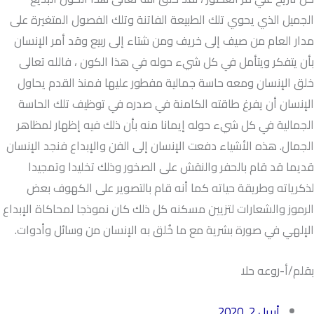
الجميل الذي يحوي تلك الطبيعة الفاتنة وتلك الفصول المتغيرة على
مدار العام من صيف إلى خريف ومن شتاء إلى ربيع وقد أمر الإنسان
بأن يتفكر ويتأمل في كل شيء حوله في هذا الكون ، فالله تعالى
خلق الإنسان ومعه حاسة جمالية مفطور عليها فمنذ القدم يحاول
الإنسان أن يفرغ طاقته الكامنة في صدره في توظيف تلك الحاسة
الجمالية في كل شيء حوله إيمانا منه بأن ذلك فيه إظهار لمظاهر
الجمال. هذه الأشياء دفعت الإنسان إلى الفن والإبداع فنجد الإنسان
قديما قد قام بالحفر والنقش على الصخور وذلك تخليدا وتمجيدا
لذكرياته وطريقة حياته كما أنه قام بالتصوير على الكهوف بعض
الرموز والشعارات لتزيين مسكنه كل ذلك كان نموذجا لمحاكاة الإبداع
الإلهي في صورة بشرية مع ما خُلق به الإنسان من وسائل وأدوات.
بقلم/أ-روعه حلا
أبريل 2, 2020