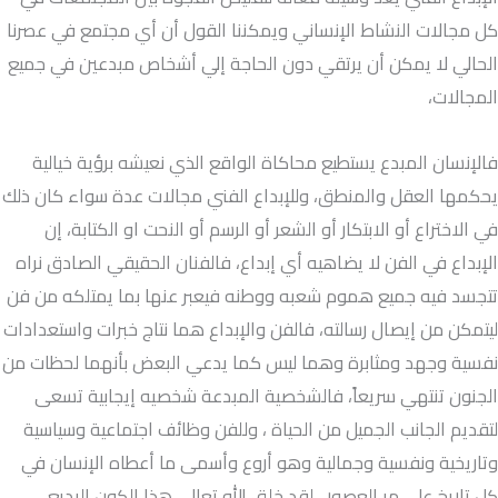
كل مجالات النشاط الإنساني ويمكننا القول أن أي مجتمع في عصرنا
الحالي لا يمكن أن يرتقي دون الحاجة إلي أشخاص مبدعين في جميع
المجالات،
فالإنسان المبدع يستطيع محاكاة الواقع الذي نعيشه برؤية خيالية
يحكمها العقل والمنطق، وللإبداع الفني مجالات عدة سواء كان ذلك
في الاختراع أو الابتكار أو الشعر أو الرسم أو النحت او الكتابة، إن
الإبداع في الفن لا يضاهيه أي إبداع، فالفنان الحقيقي الصادق نراه
تتجسد فيه جميع هموم شعبه ووطنه فيعبر عنها بما يمتلكه من فن
ليتمكن من إيصال رسالته، فالفن والإبداع هما نتاج خبرات واستعدادات
نفسية وجهد ومثابرة وهما ليس كما يدعي البعض بأنهما لحظات من
الجنون تنتهي سريعاً، فالشخصية المبدعة شخصيه إيجابية تسعى
لتقديم الجانب الجميل من الحياة ، وللفن وظائف اجتماعية وسياسية
وتاريخية ونفسية وجمالية وهو أروع وأسمى ما أعطاه الإنسان في
كل تاريخ علي مر العصور ، لقد خلق الله تعالى هذا الكون البديع