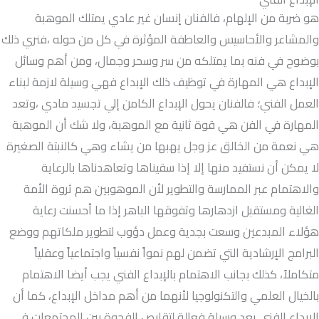
هو ضربة من الإلهام، فالفنان إنسان غير عادي يمتلك الموهبة
والمشاعر والأحاسيس والعاطفة المؤثرة في كل من حوله ،فنري ذلك
بوضوح في فنه بما يمتلكه من سر وسحر وجمال، ومن أهم وسائل
الإبداع هي المهارة في توظيف ذلك الإبداع فهي وسيلة لازمة لبناء
العمل الفني؛ فالفنان يحول الإبداع الكامن إلي تجسيد مادي ،وتعد
المهارة في الفن هي قوة ثانية مع الموهبة، ولا شك أن الموهبة
هي نعمة من الخالق عز وجل يهبها من يشاء وهي كالنبتة الصغيرة
لا يمكن أن نستفيد منها إلا إذا سقيناها وتعاهدناها بالرعاية
والاهتمام عبر الممارسة والتطوير لأن الموهوبين هم ثروة الأمة
الغالية ومستقبل ازدهارها وتفوقها الباهر إذا ما أحسنت رعاية
هؤلاء المبدعين وسعت بجدية وعمل دؤوب لتطوير ملكاتهم ووضع
البرامج الإرشادية التي تضمن لهم نمواً نفسياً واجتماعياً وعقلياً
متكاملاً، كذلك بجانب الاهتمام بالإبداع الفني يجب أيضا الاهتمام
بالخيال العلمي والتكنولوجيا لأنهما من أهم مداخل الإبداع، كما أن
الإبداع الفني يعد وسيلة فعالة لتقليص الفجوة بين المجتمعات في