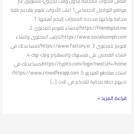
أفضل الأدوات المجانية (بدون وقت تجريبي) للتسويق عبر
فماهي؟
مواقع التواصل الاجتماعي؟ اغلب الأدوات تقوم بتقديم باقة
مجانية ولكنها محددة المميزات إليكم أهمها: 1.
https://friendsplus.me/لانشاء تقويم للمحتوى 2.
https://www.socialoomph.com/لترتيب المحتوى وانشاء
تقويم للمحتوى 3. https://www.fastory.io/لمساعدتك في
انشاء القصص على فيسبوك وانستقرام وتيك توك 4.
https://typito.com/login?nextUrl=/homeلمساعدتك في
انشاء مقاطع الفيديو 5. https://www.crowdfireapp.com/
لديهم خطة مجانية للتحكم في ثلاث […]
قراءة المزيد »