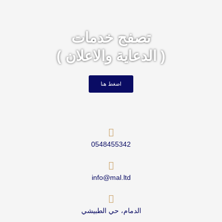
تصفح خدمات
( الدعاية والاعلان )
اضغط هنا
0548455342
info@mal.ltd
الدمام، حي الطبيشي