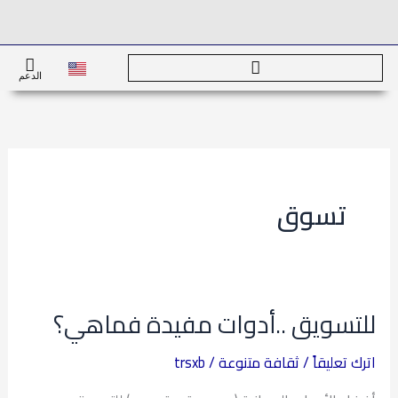
خطي
لى
لمحتوى
الدعم
تسوق
للتسويق ..أدوات مفيدة فماهي؟
للتسويق
..أدوات
اترك تعليقاً
/
ثقافة متنوعة
/
trsxb
مفيدة